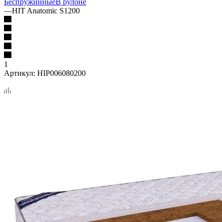
Беспружинные
В рулоне
—
HIT Anatomic S1200
1
Артикул:
HIP006080200