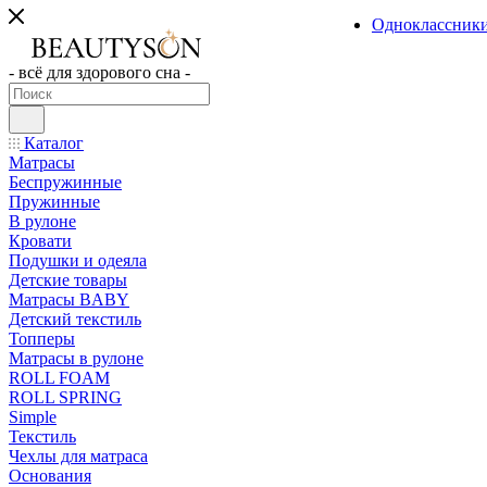
Одноклассник
- всё для здорового сна -
Каталог
Матрасы
Беспружинные
Пружинные
В рулоне
Кровати
Подушки и одеяла
Детские товары
Матрасы BABY
Детский текстиль
Топперы
Матрасы в рулоне
ROLL FOAM
ROLL SPRING
Simple
Текстиль
Чехлы для матраса
Основания