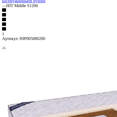
Беспружинные
В рулоне
—
HIT Middle S1200
1
Артикул:
HIP005080200