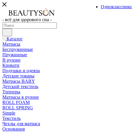
Одноклассник
- всё для здорового сна -
Каталог
Матрасы
Беспружинные
Пружинные
В рулоне
Кровати
Подушки и одеяла
Детские товары
Матрасы BABY
Детский текстиль
Топперы
Матрасы в рулоне
ROLL FOAM
ROLL SPRING
Simple
Текстиль
Чехлы для матраса
Основания