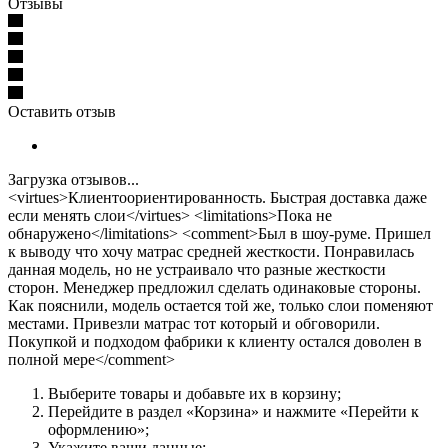
Отзывы
Оставить отзыв
Загрузка отзывов...
<virtues>Клиентоориентированность. Быстрая доставка даже
если менять слои</virtues> <limitations>Пока не
обнаружено</limitations> <comment>Был в шоу-руме. Пришел
к выводу что хочу матрас средней жесткости. Понравилась
данная модель, но не устраивало что разные жесткости
сторон. Менеджер предложил сделать одинаковые стороны.
Как пояснили, модель остается той же, только слои поменяют
местами. Привезли матрас тот который и обговорили.
Покупкой и подходом фабрики к клиенту остался доволен в
полной мере</comment>
Выберите товары и добавьте их в корзину;
Перейдите в раздел «Корзина» и нажмите «Перейти к
оформлению»;
Укажите ваши данные;