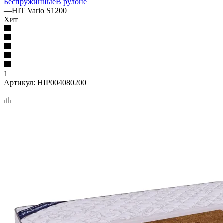
Беспружинные
В рулоне
—
HIT Vario S1200
Хит
1
Артикул:
HIP004080200