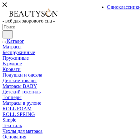
Одноклассник
- всё для здорового сна -
Каталог
Матрасы
Беспружинные
Пружинные
В рулоне
Кровати
Подушки и одеяла
Детские товары
Матрасы BABY
Детский текстиль
Топперы
Матрасы в рулоне
ROLL FOAM
ROLL SPRING
Simple
Текстиль
Чехлы для матраса
Основания