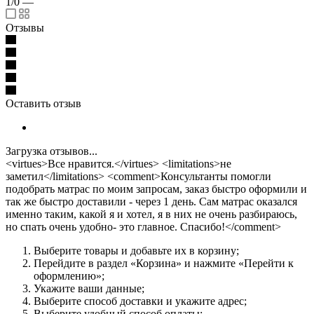
1/0
—
Отзывы
Оставить отзыв
Загрузка отзывов...
<virtues>Все нравится.</virtues> <limitations>не
заметил</limitations> <comment>Консультанты помогли
подобрать матрас по моим запросам, заказ быстро оформили и
так же быстро доставили - через 1 день. Сам матрас оказался
именно таким, какой я и хотел, я в них не очень разбираюсь,
но спать очень удобно- это главное. Спасибо!</comment>
Выберите товары и добавьте их в корзину;
Перейдите в раздел «Корзина» и нажмите «Перейти к
оформлению»;
Укажите ваши данные;
Выберите способ доставки и укажите адрес;
Выберите удобный способ оплаты;