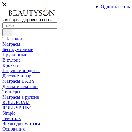
Одноклассник
- всё для здорового сна -
Каталог
Матрасы
Беспружинные
Пружинные
В рулоне
Кровати
Подушки и одеяла
Детские товары
Матрасы BABY
Детский текстиль
Топперы
Матрасы в рулоне
ROLL FOAM
ROLL SPRING
Simple
Текстиль
Чехлы для матраса
Основания