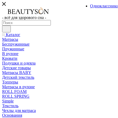
Одноклассник
- всё для здорового сна -
Каталог
Матрасы
Беспружинные
Пружинные
В рулоне
Кровати
Подушки и одеяла
Детские товары
Матрасы BABY
Детский текстиль
Топперы
Матрасы в рулоне
ROLL FOAM
ROLL SPRING
Simple
Текстиль
Чехлы для матраса
Основания