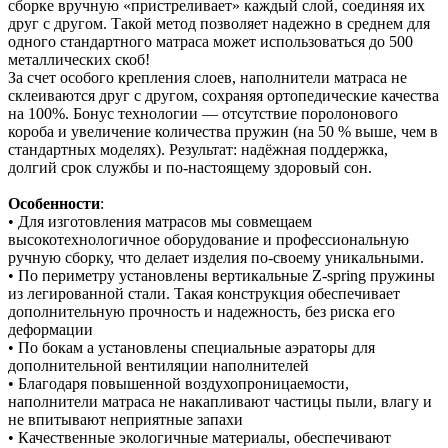
сборке вручную «пристреливает» каждый слой, соединяя их
друг с другом. Такой метод позволяет надежно в среднем для
одного стандартного матраса может использоваться до 500
металлических скоб!
За счет особого крепления слоев, наполнители матраса не
склеиваются друг с другом, сохраняя ортопедические качества
на 100%. Бонус технологии — отсутствие поролонового
короба и увеличение количества пружин (на 50 % выше, чем в
стандартных моделях). Результат: надёжная поддержка,
долгий срок службы и по‑настоящему здоровый сон.
Особенности
:
• Для изготовления матрасов мы совмещаем
высокотехнологичное оборудование и профессиональную
ручную сборку, что делает изделия по-своему уникальными.
• По периметру установлены вертикальные Z-spring пружины
из легированной стали. Такая конструкция обеспечивает
дополнительную прочность и надежность, без риска его
деформации
• По бокам а установлены специальные аэраторы для
дополнительной вентиляции наполнителей
• Благодаря повышенной воздухопроницаемости,
наполнители матраса не накапливают частицы пыли, влагу и
не впитывают неприятные запахи
• Качественные экологичные материалы, обеспечивают