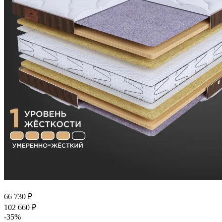
66 730
₽
102 660
₽
-
35
%