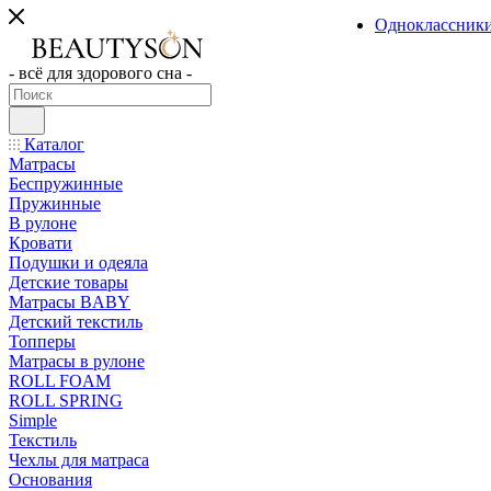
Одноклассник
- всё для здорового сна -
Каталог
Матрасы
Беспружинные
Пружинные
В рулоне
Кровати
Подушки и одеяла
Детские товары
Матрасы BABY
Детский текстиль
Топперы
Матрасы в рулоне
ROLL FOAM
ROLL SPRING
Simple
Текстиль
Чехлы для матраса
Основания