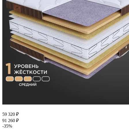
59 320
₽
91 260
₽
-
35
%