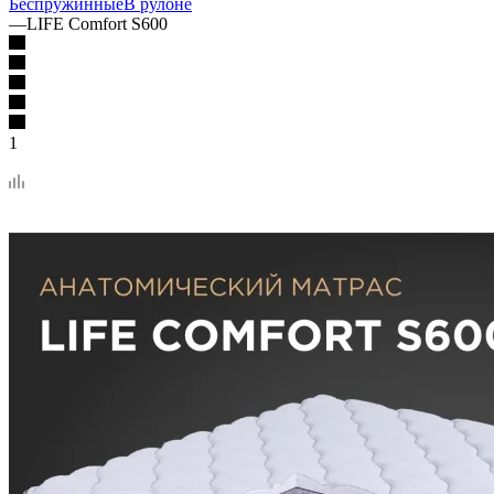
Беспружинные
В рулоне
—
LIFE Comfort S600
1