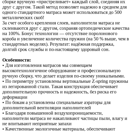
сборке вручную «пристреливает» каждый слой, соединяя их
друг с другом. Такой метод позволяет надежно в среднем для
одного стандартного матраса может использоваться до 500
металлических скоб!
За счет особого крепления слоев, наполнители матраса не
склеиваются друг с другом, сохраняя ортопедические качества
на 100%. Бонус технологии — отсутствие поролонового
короба и увеличение количества пружин (на 50 % выше, чем в
стандартных моделях). Результат: надёжная поддержка,
долгий срок службы и по‑настоящему здоровый сон.
Особенности:
• Для изготовления матрасов мы совмещаем
высокотехнологичное оборудование и профессиональную
ручную сборку, что делает изделия по-своему уникальными.
• По периметру установлены вертикальные Z-spring пружины
из легированной стали. Такая конструкция обеспечивает
дополнительную прочность и надежность, без риска его
деформации
• По бокам а установлены специальные аэраторы для
дополнительной вентиляции наполнителей
• Благодаря повышенной воздухопроницаемости,
наполнители матраса не накапливают частицы пыли, влагу и
не впитывают неприятные запахи
• Качественные экологичные материалы, обеспечивают