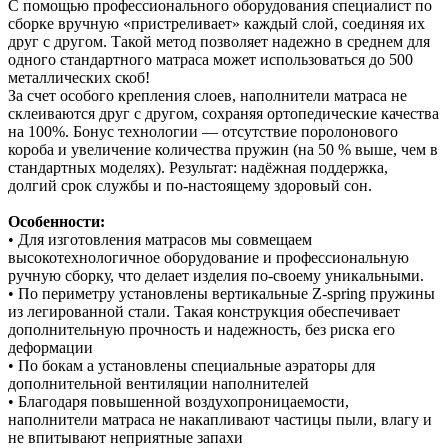
С помощью профессионального оборудования специалист по
сборке вручную «пристреливает» каждый слой, соединяя их
друг с другом. Такой метод позволяет надежно в среднем для
одного стандартного матраса может использоваться до 500
металлических скоб!
За счет особого крепления слоев, наполнители матраса не
склеиваются друг с другом, сохраняя ортопедические качества
на 100%. Бонус технологии — отсутствие поролонового
короба и увеличение количества пружин (на 50 % выше, чем в
стандартных моделях). Результат: надёжная поддержка,
долгий срок службы и по‑настоящему здоровый сон.
Особенности:
• Для изготовления матрасов мы совмещаем
высокотехнологичное оборудование и профессиональную
ручную сборку, что делает изделия по-своему уникальными.
• По периметру установлены вертикальные Z-spring пружины
из легированной стали. Такая конструкция обеспечивает
дополнительную прочность и надежность, без риска его
деформации
• По бокам а установлены специальные аэраторы для
дополнительной вентиляции наполнителей
• Благодаря повышенной воздухопроницаемости,
наполнители матраса не накапливают частицы пыли, влагу и
не впитывают неприятные запахи