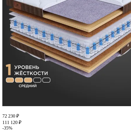
72 230
₽
111 120
₽
-
35
%