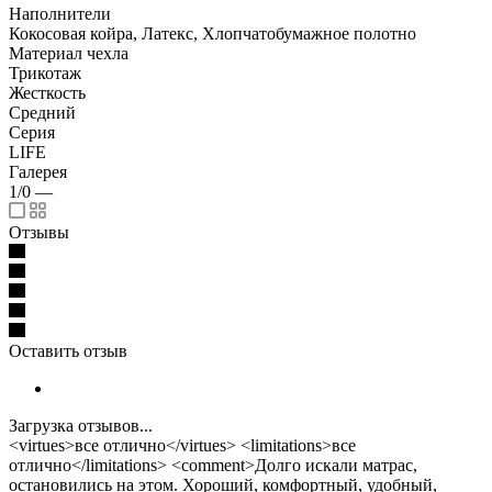
Наполнители
Кокосовая койра, Латекс, Хлопчатобумажное полотно
Материал чехла
Трикотаж
Жесткость
Средний
Серия
LIFE
Галерея
1/0
—
Отзывы
Оставить отзыв
Загрузка отзывов...
<virtues>все отлично</virtues> <limitations>все
отлично</limitations> <comment>Долго искали матрас,
остановились на этом. Хороший, комфортный, удобный,