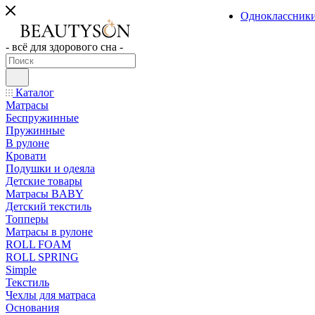
Одноклассник
- всё для здорового сна -
Каталог
Матрасы
Беспружинные
Пружинные
В рулоне
Кровати
Подушки и одеяла
Детские товары
Матрасы BABY
Детский текстиль
Топперы
Матрасы в рулоне
ROLL FOAM
ROLL SPRING
Simple
Текстиль
Чехлы для матраса
Основания