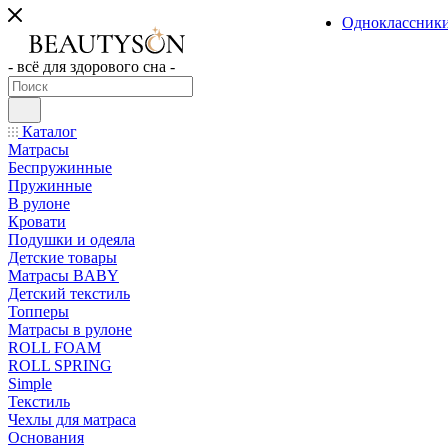
Одноклассник
- всё для здорового сна -
Каталог
Матрасы
Беспружинные
Пружинные
В рулоне
Кровати
Подушки и одеяла
Детские товары
Матрасы BABY
Детский текстиль
Топперы
Матрасы в рулоне
ROLL FOAM
ROLL SPRING
Simple
Текстиль
Чехлы для матраса
Основания