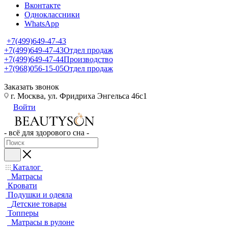
Вконтакте
Одноклассники
WhatsApp
+7(499)649-47-43
+7(499)649-47-43
Отдел продаж
+7(499)649-47-44
Производство
+7(968)056-15-05
Отдел продаж
Заказать звонок
г. Москва, ул. Фридриха Энгельса 46с1
Войти
- всё для здорового сна -
Каталог
Матрасы
Кровати
Подушки и одеяла
Детские товары
Топперы
Матрасы в рулоне