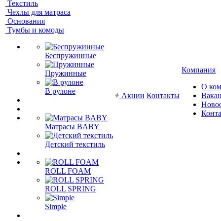
Текстиль
Чехлы для матраса
Основания
Тумбы и комоды
Беспружинные
Компания
Пружинные
О ко
В рулоне
Акции
Контакты
Вака
Ново
Конт
Матрасы BABY
Детский текстиль
ROLL FOAM
ROLL SPRING
Simple