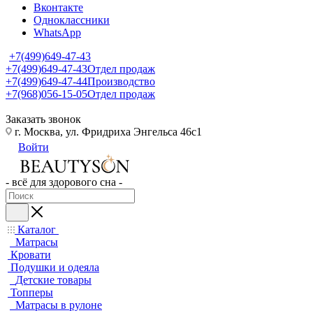
Вконтакте
Одноклассники
WhatsApp
+7(499)649-47-43
+7(499)649-47-43
Отдел продаж
+7(499)649-47-44
Производство
+7(968)056-15-05
Отдел продаж
Заказать звонок
г. Москва, ул. Фридриха Энгельса 46с1
Войти
- всё для здорового сна -
Каталог
Матрасы
Кровати
Подушки и одеяла
Детские товары
Топперы
Матрасы в рулоне