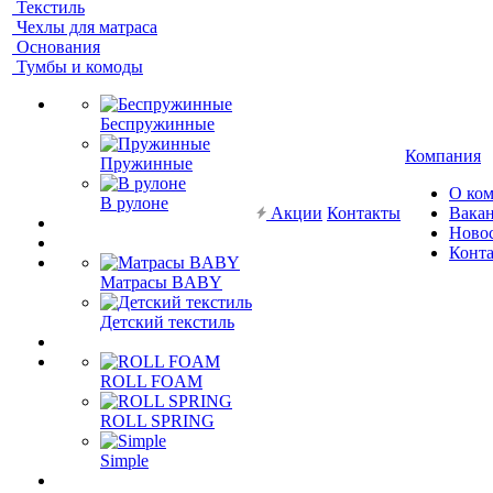
Текстиль
Чехлы для матраса
Основания
Тумбы и комоды
Беспружинные
Компания
Пружинные
О ко
В рулоне
Акции
Контакты
Вака
Ново
Конт
Матрасы BABY
Детский текстиль
ROLL FOAM
ROLL SPRING
Simple