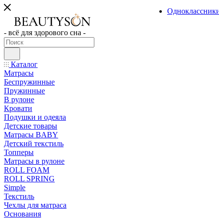
Одноклассник
- всё для здорового сна -
Каталог
Матрасы
Беспружинные
Пружинные
В рулоне
Кровати
Подушки и одеяла
Детские товары
Матрасы BABY
Детский текстиль
Топперы
Матрасы в рулоне
ROLL FOAM
ROLL SPRING
Simple
Текстиль
Чехлы для матраса
Основания