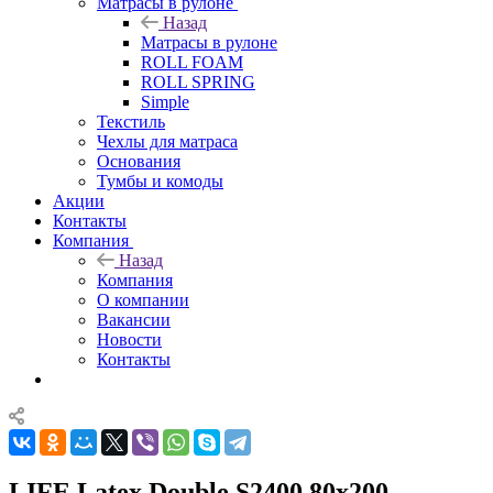
Матрасы в рулоне
Назад
Матрасы в рулоне
ROLL FOAM
ROLL SPRING
Simple
Текстиль
Чехлы для матраса
Основания
Тумбы и комоды
Акции
Контакты
Компания
Назад
Компания
О компании
Вакансии
Новости
Контакты
LIFE Latex Double S2400 80x200