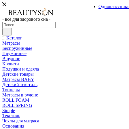
Одноклассник
- всё для здорового сна -
Каталог
Матрасы
Беспружинные
Пружинные
В рулоне
Кровати
Подушки и одеяла
Детские товары
Матрасы BABY
Детский текстиль
Топперы
Матрасы в рулоне
ROLL FOAM
ROLL SPRING
Simple
Текстиль
Чехлы для матраса
Основания