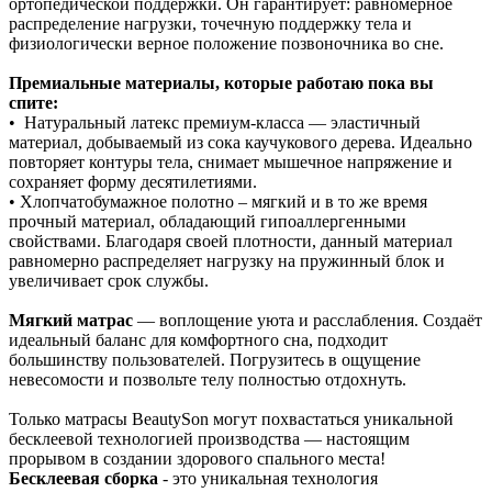
ортопедической поддержки. Он гарантирует: равномерное
распределение нагрузки, точечную поддержку тела и
физиологически верное положение позвоночника во сне.
Премиальные материалы, которые работаю пока вы
спите:
• Натуральный латекс премиум‑класса — эластичный
материал, добываемый из сока каучукового дерева. Идеально
повторяет контуры тела, снимает мышечное напряжение и
сохраняет форму десятилетиями.
• Хлопчатобумажное полотно – мягкий и в то же время
прочный материал, обладающий гипоаллергенными
свойствами. Благодаря своей плотности, данный материал
равномерно распределяет нагрузку на пружинный блок и
увеличивает срок службы.
Мягкий матрас
— воплощение уюта и расслабления. Создаёт
идеальный баланс для комфортного сна, подходит
большинству пользователей. Погрузитесь в ощущение
невесомости и позвольте телу полностью отдохнуть.
Только матрасы BeautySon могут похвастаться уникальной
бесклеевой технологией производства — настоящим
прорывом в создании здорового спального места!
Бесклеевая сборка
- это уникальная технология