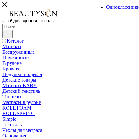
Одноклассник
- всё для здорового сна -
Каталог
Матрасы
Беспружинные
Пружинные
В рулоне
Кровати
Подушки и одеяла
Детские товары
Матрасы BABY
Детский текстиль
Топперы
Матрасы в рулоне
ROLL FOAM
ROLL SPRING
Simple
Текстиль
Чехлы для матраса
Основания