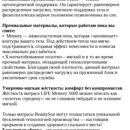
ортопедической поддержки. Он гарантирует: равномерное
распределение нагрузки, точечную поддержку тела и
физиологически верное положение позвоночника во сне.
Премиальные материалы, которые работаю пока вы
спите:
• Memory — вязкоэластичная пена, которая «запоминает»
контуры вашего тела. Под действием тепла она мягко
подстраивается, создавая эффект невесомости и помогая
максимально расслабиться.
• Хлопчатобумажное полотно – мягкий и в то же время
прочный материал, обладающий гипоаллергенными
свойствами. Благодаря своей плотности, данный материал
равномерно распределяет нагрузку на пружинный блок и
увеличивает срок службы.
Умеренно‑мягкая жёсткость: комфорт без компромиссов
Жёсткость матраса LIFE Memory S600 можно описать как
«золотую середину»: он не слишком твёрдый и не излишне
мягкий.
Только матрасы BeautySon могут похвастаться уникальной
бесклеевой технологией производства — настоящим
прорывом в создании здорового спального места!
Бесклеевая сборка
- это уникальная технология