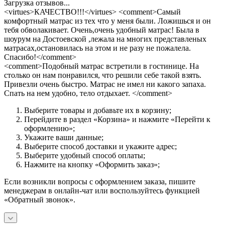
Загрузка отзывов...
<virtues>КАЧЕСТВО!!!</virtues> <comment>Самый
комфортный матрас из тех что у меня были. Ложишься и он
тебя обволакивает. Очень,очень удобный матрас! Была в
шоурум на Достоевской ,лежала на многих представленых
матрасах,остановилась на этом и не разу не пожалела.
Спасибо!</comment>
<comment>Подобный матрас встретили в гостинице. На
столько он нам понравился, что решили себе такой взять.
Привезли очень быстро. Матрас не имел ни какого запаха.
Спать на нем удобно, тело отдыхает. </comment>
Выберите товары и добавьте их в корзину;
Перейдите в раздел «Корзина» и нажмите «Перейти к
оформлению»;
Укажите ваши данные;
Выберите способ доставки и укажите адрес;
Выберите удобный способ оплаты;
Нажмите на кнопку «Оформить заказ»;
Если возникли вопросы с оформлением заказа, пишите
менеджерам в онлайн-чат или воспользуйтесь функцией
«Обратный звонок».