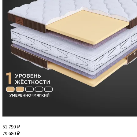
51 790
₽
79 680
₽