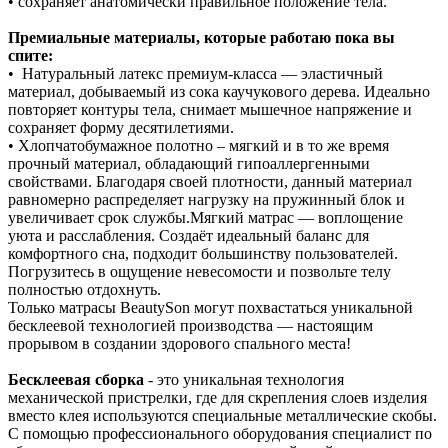
• сохраняет анатомически правильное положение тела.
Премиальные материалы, которые работаю пока вы
спите:
• Натуральный латекс премиум‑класса — эластичный
материал, добываемый из сока каучукового дерева. Идеально
повторяет контуры тела, снимает мышечное напряжение и
сохраняет форму десятилетиями.
• Хлопчатобумажное полотно – мягкий и в то же время
прочный материал, обладающий гипоаллергенными
свойствами. Благодаря своей плотности, данный материал
равномерно распределяет нагрузку на пружинный блок и
увеличивает срок службы.Мягкий матрас — воплощение
уюта и расслабления. Создаёт идеальный баланс для
комфортного сна, подходит большинству пользователей.
Погрузитесь в ощущение невесомости и позвольте телу
полностью отдохнуть.
Только матрасы BeautySon могут похвастаться уникальной
бесклеевой технологией производства — настоящим
прорывом в создании здорового спального места!
Бесклеевая сборка
- это уникальная технология
механической пристрелки, где для скрепления слоев изделия
вместо клея используются специальные металлические скобы.
С помощью профессионального оборудования специалист по