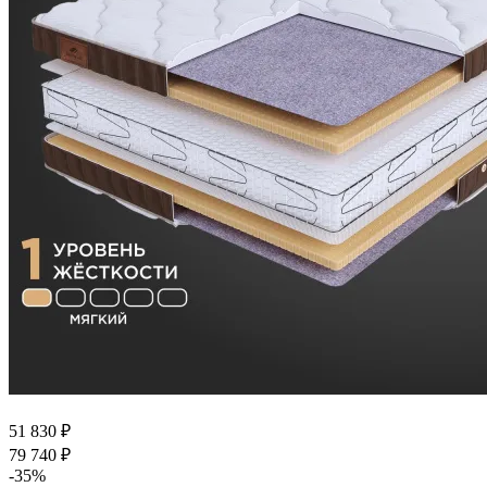
51 830
₽
79 740
₽
-
35
%