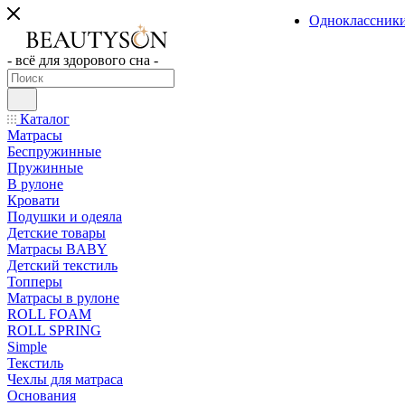
Одноклассник
- всё для здорового сна -
Каталог
Матрасы
Беспружинные
Пружинные
В рулоне
Кровати
Подушки и одеяла
Детские товары
Матрасы BABY
Детский текстиль
Топперы
Матрасы в рулоне
ROLL FOAM
ROLL SPRING
Simple
Текстиль
Чехлы для матраса
Основания