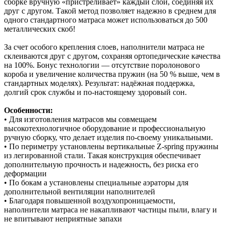
сборке вручную «пристреливает» каждый слой, соединяя их
друг с другом. Такой метод позволяет надежно в среднем для
одного стандартного матраса может использоваться до 500
металлических скоб!
За счет особого крепления слоев, наполнители матраса не
склеиваются друг с другом, сохраняя ортопедические качества
на 100%. Бонус технологии — отсутствие поролонового
короба и увеличение количества пружин (на 50 % выше, чем в
стандартных моделях). Результат: надёжная поддержка,
долгий срок службы и по‑настоящему здоровый сон.
Особенности:
• Для изготовления матрасов мы совмещаем
высокотехнологичное оборудование и профессиональную
ручную сборку, что делает изделия по-своему уникальными.
• По периметру установлены вертикальные Z-spring пружины
из легированной стали. Такая конструкция обеспечивает
дополнительную прочность и надежность, без риска его
деформации
• По бокам а установлены специальные аэраторы для
дополнительной вентиляции наполнителей
• Благодаря повышенной воздухопроницаемости,
наполнители матраса не накапливают частицы пыли, влагу и
не впитывают неприятные запахи