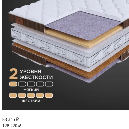
83 345
₽
128 220
₽