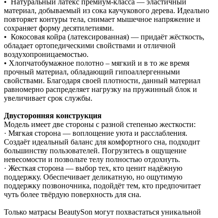
• Натуральный латекс премиум‑класса — эластичный
материал, добываемый из сока каучукового дерева. Идеально
повторяет контуры тела, снимает мышечное напряжение и
сохраняет форму десятилетиями.
• Кокосовая койра (латексированная) — придаёт жёсткость,
обладает ортопедическими свойствами и отличной
воздухопроницаемостью.
• Хлопчатобумажное полотно – мягкий и в то же время
прочный материал, обладающий гипоаллергенными
свойствами. Благодаря своей плотности, данный материал
равномерно распределяет нагрузку на пружинный блок и
увеличивает срок службы.
Двусторонняя конструкция
Модель имеет две стороны с разной степенью жесткости:
· Мягкая сторона — воплощение уюта и расслабления.
Создаёт идеальный баланс для комфортного сна, подходит
большинству пользователей. Погрузитесь в ощущение
невесомости и позвольте телу полностью отдохнуть.
· Жесткая сторона — выбор тех, кто ценит надёжную
поддержку. Обеспечивает деликатную, но ощутимую
поддержку позвоночника, подойдёт тем, кто предпочитает
чуть более твёрдую поверхность для сна.
Только матрасы BeautySon могут похвастаться уникальной