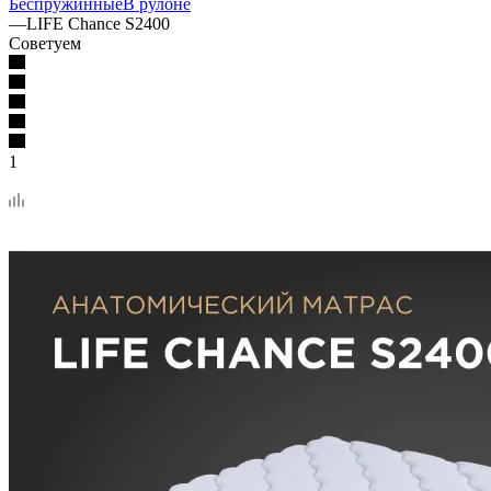
Беспружинные
В рулоне
—
LIFE Chance S2400
Советуем
1