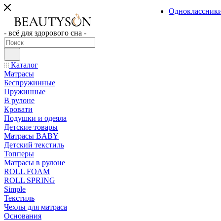
Одноклассник
- всё для здорового сна -
Каталог
Матрасы
Беспружинные
Пружинные
В рулоне
Кровати
Подушки и одеяла
Детские товары
Матрасы BABY
Детский текстиль
Топперы
Матрасы в рулоне
ROLL FOAM
ROLL SPRING
Simple
Текстиль
Чехлы для матраса
Основания