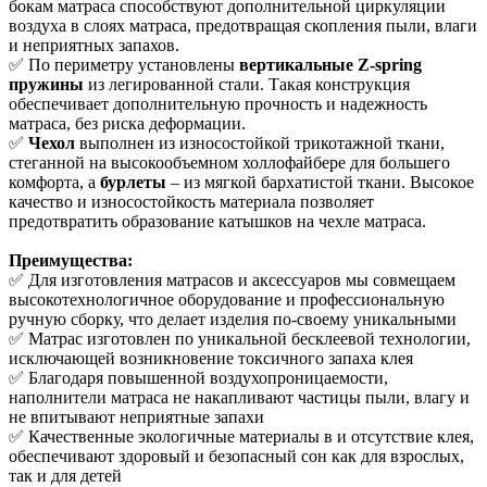
бокам матраса способствуют дополнительной циркуляции
воздуха в слоях матраса, предотвращая скопления пыли, влаги
и неприятных запахов.
✅ По периметру установлены
вертикальные Z-spring
пружины
из легированной стали. Такая конструкция
обеспечивает дополнительную прочность и надежность
матраса, без риска деформации.
✅
Чехол
выполнен из износостойкой трикотажной ткани,
стеганной на высокообъемном холлофайбере для большего
комфорта, а
бурлеты
– из мягкой бархатистой ткани. Высокое
качество и износостойкость материала позволяет
предотвратить образование катышков на чехле матраса.
Преимущества:
✅ Для изготовления матрасов и аксессуаров мы совмещаем
высокотехнологичное оборудование и профессиональную
ручную сборку, что делает изделия по-своему уникальными
✅ Матрас изготовлен по уникальной бесклеевой технологии,
исключающей возникновение токсичного запаха клея
✅ Благодаря повышенной воздухопроницаемости,
наполнители матраса не накапливают частицы пыли, влагу и
не впитывают неприятные запахи
✅ Качественные экологичные материалы в и отсутствие клея,
обеспечивают здоровый и безопасный сон как для взрослых,
так и для детей