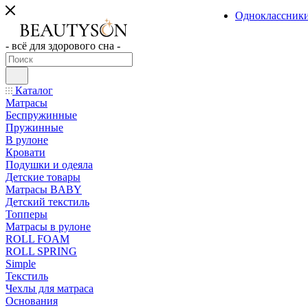
Одноклассник
- всё для здорового сна -
Каталог
Матрасы
Беспружинные
Пружинные
В рулоне
Кровати
Подушки и одеяла
Детские товары
Матрасы BABY
Детский текстиль
Топперы
Матрасы в рулоне
ROLL FOAM
ROLL SPRING
Simple
Текстиль
Чехлы для матраса
Основания