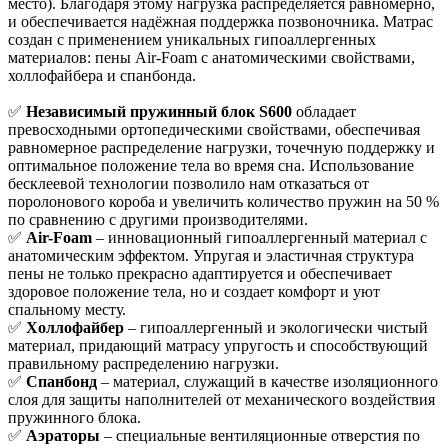
место). Благодаря этому нагрузка распределяется равномерно,
и обеспечивается надёжная поддержка позвоночника. Матрас
создан с применением уникальных гипоаллергенных
материалов: пены Air-Foam с анатомическими свойствами,
холлофайбера и спанбонда.
✅
Независимый пружинный блок S600
обладает
превосходными ортопедическими свойствами, обеспечивая
равномерное распределение нагрузки, точечную поддержку и
оптимальное положение тела во время сна. Использование
бесклеевой технологии позволило нам отказаться от
поролонового короба и увеличить количество пружин на 50 %
по сравнению с другими производителями.
✅
Air-Foam
– инновационный гипоаллергенный материал с
анатомическим эффектом. Упругая и эластичная структура
пены не только прекрасно адаптируется и обеспечивает
здоровое положение тела, но и создает комфорт и уют
спальному месту.
✅
Холлофайбер
– гипоаллергенный и экологически чистый
материал, придающий матрасу упругость и способствующий
правильному распределению нагрузки.
✅
Спанбонд
– материал, служащий в качестве изоляционного
слоя для защиты наполнителей от механического воздействия
пружинного блока.
✅
Аэраторы
– специальные вентиляционные отверстия по