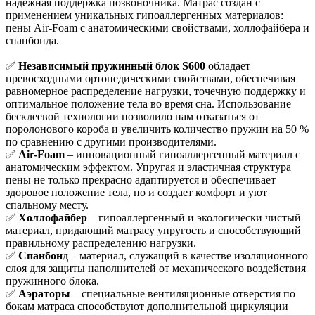
надёжная поддержка позвоночника. Матрас создан с
применением уникальных гипоаллергенных материалов:
пены Air-Foam с анатомическими свойствами, холлофайбера и
спанбонда.
✅
Независимый пружинный блок S600
обладает
превосходными ортопедическими свойствами, обеспечивая
равномерное распределение нагрузки, точечную поддержку и
оптимальное положение тела во время сна. Использование
бесклеевой технологии позволило нам отказаться от
поролонового короба и увеличить количество пружин на 50 %
по сравнению с другими производителями.
✅
Air-Foam
– инновационный гипоаллергенный материал с
анатомическим эффектом. Упругая и эластичная структура
пены не только прекрасно адаптируется и обеспечивает
здоровое положение тела, но и создает комфорт и уют
спальному месту.
✅
Холлофайбер
– гипоаллергенный и экологически чистый
материал, придающий матрасу упругость и способствующий
правильному распределению нагрузки.
✅
Спанбон
д – материал, служащий в качестве изоляционного
слоя для защиты наполнителей от механического воздействия
пружинного блока.
✅
Аэраторы
– специальные вентиляционные отверстия по
бокам матраса способствуют дополнительной циркуляции