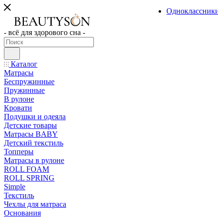
Одноклассник
- всё для здорового сна -
Каталог
Матрасы
Беспружинные
Пружинные
В рулоне
Кровати
Подушки и одеяла
Детские товары
Матрасы BABY
Детский текстиль
Топперы
Матрасы в рулоне
ROLL FOAM
ROLL SPRING
Simple
Текстиль
Чехлы для матраса
Основания