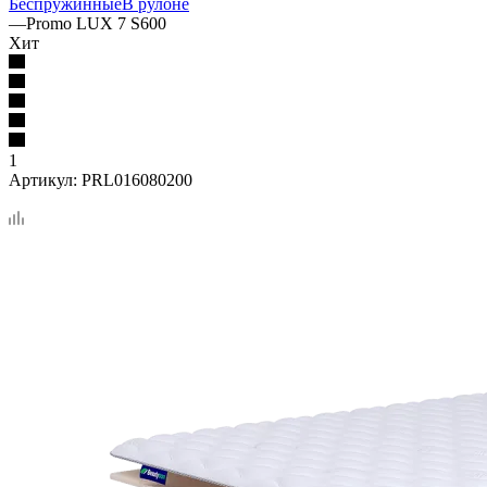
Беспружинные
В рулоне
—
Promo LUX 7 S600
Хит
1
Артикул:
PRL016080200