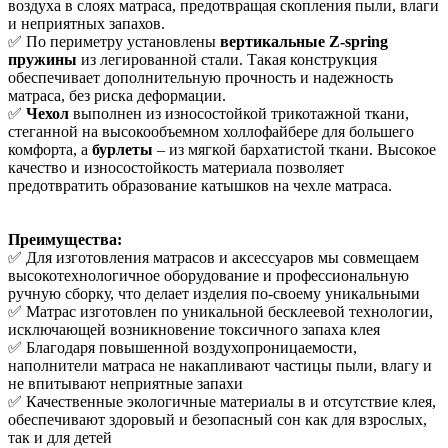
воздуха в слоях матраса, предотвращая скопления пыли, влаги
и неприятных запахов.
✅ По периметру установлены
вертикальные Z-spring
пружины
из легированной стали. Такая конструкция
обеспечивает дополнительную прочность и надежность
матраса, без риска деформации.
✅
Чехол
выполнен из износостойкой трикотажной ткани,
стеганной на высокообъемном холлофайбере для большего
комфорта, а
бурлеты
– из мягкой бархатистой ткани. Высокое
качество и износостойкость материала позволяет
предотвратить образование катышков на чехле матраса.
Преимущества:
✅ Для изготовления матрасов и аксессуаров мы совмещаем
высокотехнологичное оборудование и профессиональную
ручную сборку, что делает изделия по-своему уникальными
✅ Матрас изготовлен по уникальной бесклеевой технологии,
исключающей возникновение токсичного запаха клея
✅ Благодаря повышенной воздухопроницаемости,
наполнители матраса не накапливают частицы пыли, влагу и
не впитывают неприятные запахи
✅ Качественные экологичные материалы в и отсутствие клея,
обеспечивают здоровый и безопасный сон как для взрослых,
так и для детей