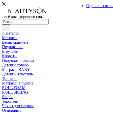
Одноклассник
- всё для здорового сна -
Каталог
Матрасы
Беспружинные
Пружинные
В рулоне
Кровати
Подушки и одеяла
Детские товары
Матрасы BABY
Детский текстиль
Топперы
Матрасы в рулоне
ROLL FOAM
ROLL SPRING
Simple
Текстиль
Чехлы для матраса
Основания