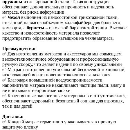
пружины
из легированной стали. Такая конструкция
обеспечивает дополнительную прочность и надежность
матраса, без риска деформации.
✅
Чехол
выполнен из износостойкой трикотажной ткани,
стеганной на высокообъемном холлофайбере для большего
комфорта, а
бурлеты
– из мягкой бархатистой ткани. Высокое
качество и износостойкость материала позволяет
предотвратить образование катышков на чехле матраса.
Преимущества:
✅ Для изготовления матрасов и аксессуаров мы совмещаем
высокотехнологичное оборудование и профессиональную
ручную сборку, что делает изделия по-своему уникальными
✅ Матрас изготовлен по уникальной бесклеевой технологии,
исключающей возникновение токсичного запаха клея
✅ Благодаря повышенной воздухопроницаемости,
наполнители матраса не накапливают частицы пыли, влагу и
не впитывают неприятные запахи
✅ Качественные экологичные материалы в и отсутствие клея,
обеспечивают здоровый и безопасный сон как для взрослых,
так и для детей
Доставка:
✅ Каждый матрас герметично упаковывается в прочную
защитную пленку