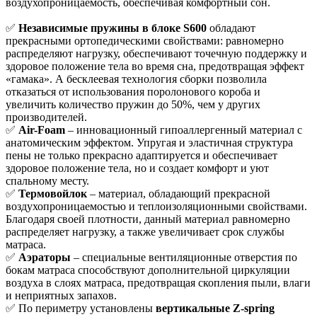
воздухопроницаемость, обеспечивая комфортный сон.
✅
Независимые пружины в блоке S600
обладают
прекрасными ортопедическими свойствами: равномерно
распределяют нагрузку, обеспечивают точечную поддержку и
здоровое положение тела во время сна, предотвращая эффект
«гамака». А бесклеевая технология сборки позволила
отказаться от использования поролонового короба и
увеличить количество пружин до 50%, чем у других
производителей.
✅
Air-Foam
– инновационный гипоаллергенный материал с
анатомическим эффектом. Упругая и эластичная структура
пены не только прекрасно адаптируется и обеспечивает
здоровое положение тела, но и создает комфорт и уют
спальному месту.
✅
Термовойлок
– материал, обладающий прекрасной
воздухопроницаемостью и теплоизоляционными свойствами.
Благодаря своей плотности, данный материал равномерно
распределяет нагрузку, а также увеличивает срок службы
матраса.
✅
Аэраторы
– специальные вентиляционные отверстия по
бокам матраса способствуют дополнительной циркуляции
воздуха в слоях матраса, предотвращая скопления пыли, влаги
и неприятных запахов.
✅ По периметру установлены
вертикальные Z-spring