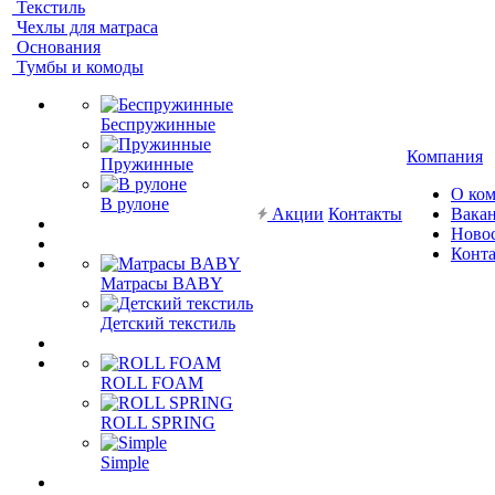
Текстиль
Чехлы для матраса
Основания
Тумбы и комоды
Беспружинные
Компания
Пружинные
О ко
В рулоне
Акции
Контакты
Вака
Ново
Конт
Матрасы BABY
Детский текстиль
ROLL FOAM
ROLL SPRING
Simple