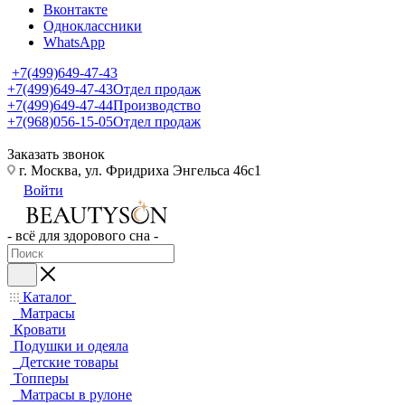
Вконтакте
Одноклассники
WhatsApp
+7(499)649-47-43
+7(499)649-47-43
Отдел продаж
+7(499)649-47-44
Производство
+7(968)056-15-05
Отдел продаж
Заказать звонок
г. Москва, ул. Фридриха Энгельса 46с1
Войти
- всё для здорового сна -
Каталог
Матрасы
Кровати
Подушки и одеяла
Детские товары
Топперы
Матрасы в рулоне