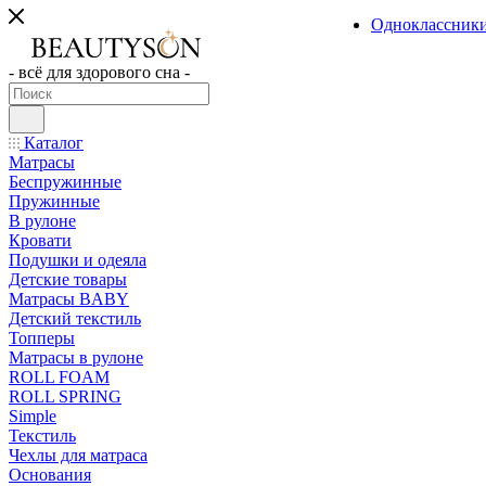
Одноклассник
- всё для здорового сна -
Каталог
Матрасы
Беспружинные
Пружинные
В рулоне
Кровати
Подушки и одеяла
Детские товары
Матрасы BABY
Детский текстиль
Топперы
Матрасы в рулоне
ROLL FOAM
ROLL SPRING
Simple
Текстиль
Чехлы для матраса
Основания