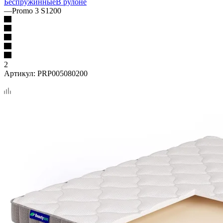
Беспружинные
В рулоне
—
Promo 3 S1200
2
Артикул:
PRP005080200