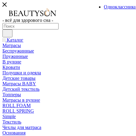
Одноклассник
- всё для здорового сна -
Каталог
Матрасы
Беспружинные
Пружинные
В рулоне
Кровати
Подушки и одеяла
Детские товары
Матрасы BABY
Детский текстиль
Топперы
Матрасы в рулоне
ROLL FOAM
ROLL SPRING
Simple
Текстиль
Чехлы для матраса
Основания