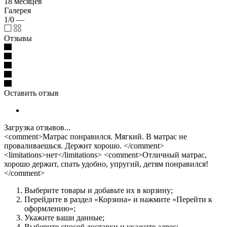
18 месяцев
Галерея
1/0
—
Отзывы
Оставить отзыв
Загрузка отзывов...
<comment>Матрас понравился. Мягкий. В матрас не
проваливаешься. Держит хорошо. </comment>
<limitations>нет</limitations> <comment>Отличный матрас,
хорошо держит, спать удобно, упругий, детям понравился!
</comment>
Выберите товары и добавьте их в корзину;
Перейдите в раздел «Корзина» и нажмите «Перейти к
оформлению»;
Укажите ваши данные;
Выберите способ доставки и укажите адрес;