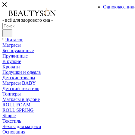
Одноклассник
- всё для здорового сна -
Каталог
Матрасы
Беспружинные
Пружинные
В рулоне
Кровати
Подушки и одеяла
Детские товары
Матрасы BABY
Детский текстиль
Топперы
Матрасы в рулоне
ROLL FOAM
ROLL SPRING
Simple
Текстиль
Чехлы для матраса
Основания