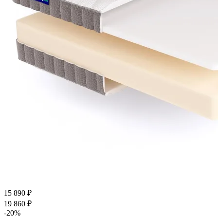
15 890
₽
19 860
₽
-
20
%