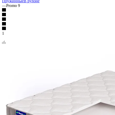
Пружинные
В рулоне
—
Promo 9
1