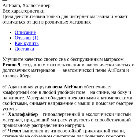
AirFoam, Холлофайбер
Все характеристики
Цена действительна только для интернет-магазина и может
отличаться от цен в розничных магазинах
Описание
Отзывы (1)
Как купить
Доставка
Улучшите качество своего сна с беспружинным матрасом
Promo 9
, созданным с использованием экологически чистых и
долговечных материалов — анатомической пены AirFoam и
холлофайбера.
✅ Адаптивная упругая
пена AirFoam
обеспечивает
комфортный сон в любой удобной позе – на спине, на боку и
на животе. Материал обладает прекрасными анатомическими
свойствами, снимает напряжение с мышц и помогает быстрее
уснуть
✅
Холлофайбер
– гипоаллергенный и экологически чистый
материал, придающий матрасу упругость и способствующий
правильному распределению нагрузки.
✅
Чехол
выполнен из износостойкой трикотажной ткани,
стеганной на объемном синтепоне для большего комфорта.