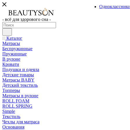
Одноклассник
- всё для здорового сна -
Каталог
Матрасы
Беспружинные
Пружинные
В рулоне
Кровати
Подушки и одеяла
Детские товары
Матрасы BABY
Детский текстиль
Топперы
Матрасы в рулоне
ROLL FOAM
ROLL SPRING
Simple
Текстиль
Чехлы для матраса
Основания