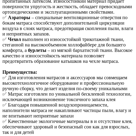
пропитанных латексом. Износостойкий материал придает
поверхности упругость и жесткость, обладает превосходными
ортопедическими и эксплуатационными свойствами.
✅
Аэраторы
– специальные вентиляционные отверстия по
бокам матраса способствуют дополнительной циркуляции
воздуха в слоях матраса, предотвращая скопления пыли, влаги
и неприятных запахов.
✅
Чехол
выполнен из износостойкой трикотажной ткани,
стеганной на высокообъемном холлофайбере для большего
комфорта, а
бурлеты
– из мягкой бархатистой ткани. Высокое
качество и износостойкость материала позволяет
предотвратить образование катышков на чехле матраса.
Преимущества:
✅ Для изготовления матрасов и аксессуаров мы совмещаем
высокотехнологичное оборудование и профессиональную
ручную сборку, что делает изделия по-своему уникальными
✅ Матрас изготовлен по уникальной бесклеевой технологии,
исключающей возникновение токсичного запаха клея
✅ Благодаря повышенной воздухопроницаемости,
наполнители матраса не накапливают частицы пыли, влагу и
не впитывают неприятные запахи
✅ Качественные экологичные материалы в и отсутствие клея,
обеспечивают здоровый и безопасный сон как для взрослых,
так и для детей