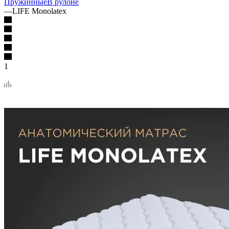
Пружинные
В рулоне
—
LIFE Monolatex
1