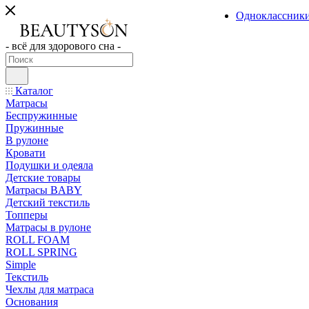
Одноклассник
- всё для здорового сна -
Каталог
Матрасы
Беспружинные
Пружинные
В рулоне
Кровати
Подушки и одеяла
Детские товары
Матрасы BABY
Детский текстиль
Топперы
Матрасы в рулоне
ROLL FOAM
ROLL SPRING
Simple
Текстиль
Чехлы для матраса
Основания