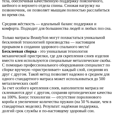
тела, обеспечивая качественную поддержку поясничного,
шейного и верхнего отдела спины. Снижая нагрузку на
позвоночник, он позволяет мышцам полностью расслабиться
во время сна.
Средняя жёсткость — идеальный баланс поддержки и
комфорта. Подходит для большинства людей и любых поз сна.
Только матрасы BeautySon могут похвастаться уникальной
бесклеевой технологией производства — настоящим
прорывом в создании здорового спального места!
Бесклеевая сборка
- это уникальная технология
механической пристрелки, где для скрепления слоев изделия
вместо клея используются специальные металлические скобы.
С помощью профессионального оборудования специалист по
сборке вручную «пристреливает» каждый слой, соединяя их
друг с другом. Такой метод позволяет надежно в среднем для
одного стандартного матраса может использоваться до 500
металлических скоб!
За счет особого крепления слоев, наполнители матраса не
склеиваются друг с другом, сохраняя ортопедические качества
на 100%. Бонус технологии — отсутствие поролонового
короба и увеличение количества пружин (на 50 % выше, чем в
стандартных моделях). Результат: надёжная поддержка,
долгий срок службы и по‑настоящему здоровый сон.