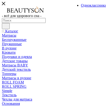
Одноклассник
- всё для здорового сна -
Каталог
Матрасы
Беспружинные
Пружинные
В рулоне
Кровати
Подушки и одеяла
Детские товары
Матрасы BABY
Детский текстиль
Топперы
Матрасы в рулоне
ROLL FOAM
ROLL SPRING
Simple
Текстиль
Чехлы для матраса
Основания