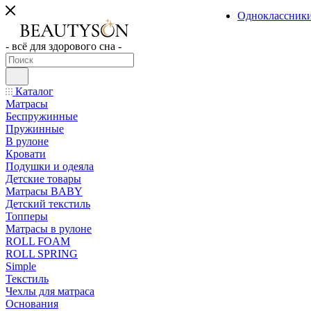
Одноклассник
- всё для здорового сна -
Каталог
Матрасы
Беспружинные
Пружинные
В рулоне
Кровати
Подушки и одеяла
Детские товары
Матрасы BABY
Детский текстиль
Топперы
Матрасы в рулоне
ROLL FOAM
ROLL SPRING
Simple
Текстиль
Чехлы для матраса
Основания