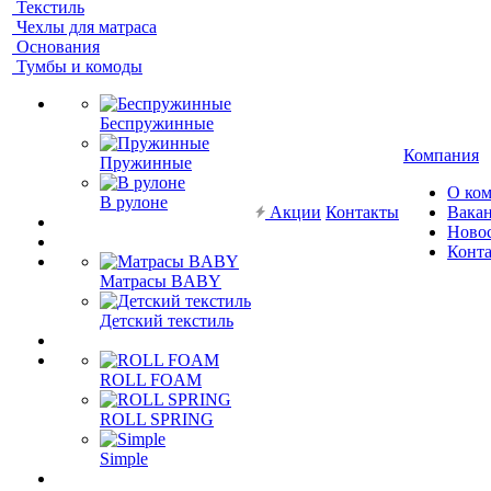
Текстиль
Чехлы для матраса
Основания
Тумбы и комоды
Беспружинные
Компания
Пружинные
О ко
В рулоне
Акции
Контакты
Вака
Ново
Конт
Матрасы BABY
Детский текстиль
ROLL FOAM
ROLL SPRING
Simple