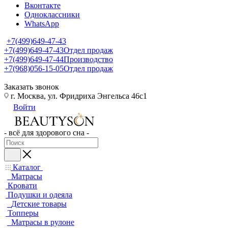
Вконтакте
Одноклассники
WhatsApp
+7(499)649-47-43
+7(499)649-47-43
Отдел продаж
+7(499)649-47-44
Производство
+7(968)056-15-05
Отдел продаж
Заказать звонок
г. Москва, ул. Фридриха Энгельса 46с1
Войти
- всё для здорового сна -
Каталог
Матрасы
Кровати
Подушки и одеяла
Детские товары
Топперы
Матрасы в рулоне