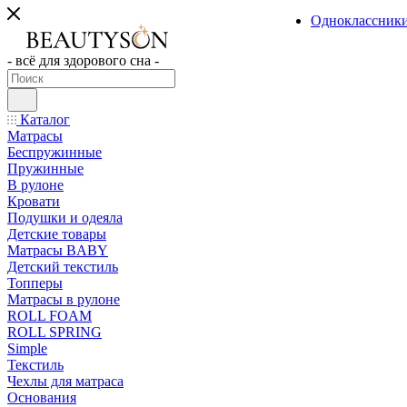
Одноклассник
- всё для здорового сна -
Каталог
Матрасы
Беспружинные
Пружинные
В рулоне
Кровати
Подушки и одеяла
Детские товары
Матрасы BABY
Детский текстиль
Топперы
Матрасы в рулоне
ROLL FOAM
ROLL SPRING
Simple
Текстиль
Чехлы для матраса
Основания