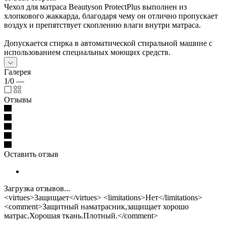
Чехол для матраса Beautyson ProtectPlus выполнен из
хлопкового жаккарда, благодаря чему он отлично пропускает
воздух и препятствует скоплению влаги внутри матраса.
Допускается стирка в автоматической стиральной машине с
использованием специальных моющих средств.
Галерея
1/0
—
Отзывы
Оставить отзыв
Загрузка отзывов...
<virtues>Защищает</virtues> <limitations>Нет</limitations>
<comment>Защитный наматрасник,защищает хорошо
матрас.Хорошая ткань.Плотный.</comment>