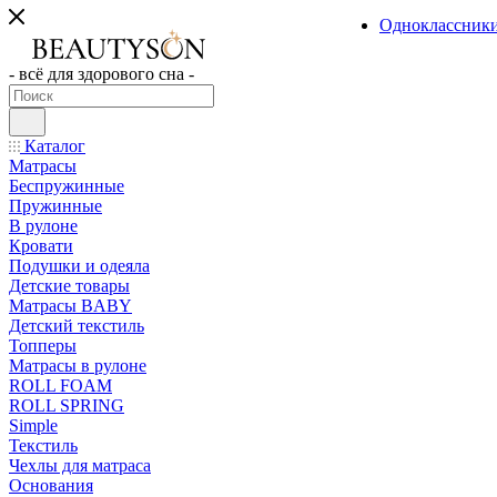
Одноклассник
- всё для здорового сна -
Каталог
Матрасы
Беспружинные
Пружинные
В рулоне
Кровати
Подушки и одеяла
Детские товары
Матрасы BABY
Детский текстиль
Топперы
Матрасы в рулоне
ROLL FOAM
ROLL SPRING
Simple
Текстиль
Чехлы для матраса
Основания